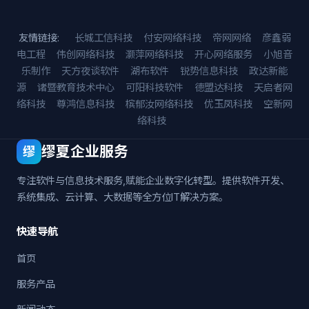
友情链接:
长城工信科技
付安网络科技
帝网网络
彦鑫弱
电工程
伟创网络科技
灏萍网络科技
开心网络服务
小旭音
乐制作
天方夜谈软件
湖布软件
锐势信息科技
政达新能
源
诸暨教育技术中心
可阳科技软件
德盟达科技
天启者网
络科技
尊鸿信息科技
槟郁汝网络科技
优玉凤科技
空新网
络科技
缪夏企业服务
缪
专注软件与信息技术服务,赋能企业数字化转型。提供软件开发、
系统集成、云计算、大数据等全方位IT解决方案。
快速导航
首页
服务产品