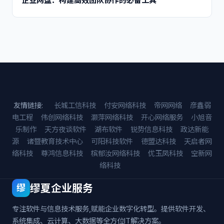
企业网盘：构建高效团队协作的必备工具
友情链接:
长城工信科技
付安网络科技
帝网网络
彦鑫弱
电工程
伟创网络科技
灏萍网络科技
开心网络服务
小旭音
乐制作
天方夜谈软件
湖布软件
锐势信息科技
政达新能
源
诸暨教育技术中心
可阳科技软件
德盟达科技
天启者网
络科技
尊鸿信息科技
槟郁汝网络科技
优玉凤科技
空新网
络科技
缪夏企业服务
缪
专注软件与信息技术服务,赋能企业数字化转型。提供软件开发、
系统集成、云计算、大数据等全方位IT解决方案。