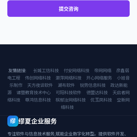
提交咨询
友情链接:
长城工信科技
付安网络科技
帝网网络
彦鑫弱
电工程
伟创网络科技
灏萍网络科技
开心网络服务
小旭音
乐制作
天方夜谈软件
湖布软件
锐势信息科技
政达新能
源
诸暨教育技术中心
可阳科技软件
德盟达科技
天启者网
络科技
尊鸿信息科技
槟郁汝网络科技
优玉凤科技
空新网
络科技
缪夏企业服务
缪
专注软件与信息技术服务,赋能企业数字化转型。提供软件开发、