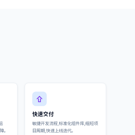
快速交付
运
敏捷开发流程,标准化组件库,缩短项
保障。
目周期,快速上线迭代。