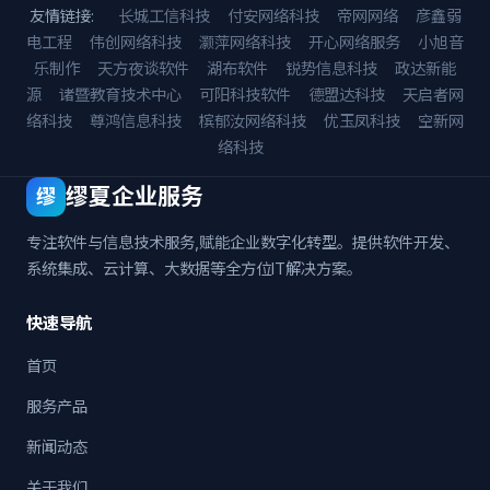
友情链接:
长城工信科技
付安网络科技
帝网网络
彦鑫弱
电工程
伟创网络科技
灏萍网络科技
开心网络服务
小旭音
乐制作
天方夜谈软件
湖布软件
锐势信息科技
政达新能
源
诸暨教育技术中心
可阳科技软件
德盟达科技
天启者网
络科技
尊鸿信息科技
槟郁汝网络科技
优玉凤科技
空新网
络科技
缪夏企业服务
缪
专注软件与信息技术服务,赋能企业数字化转型。提供软件开发、
系统集成、云计算、大数据等全方位IT解决方案。
快速导航
首页
服务产品
新闻动态
关于我们