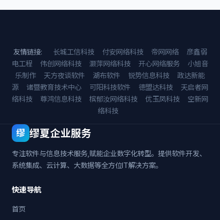
友情链接:
长城工信科技
付安网络科技
帝网网络
彦鑫弱
电工程
伟创网络科技
灏萍网络科技
开心网络服务
小旭音
乐制作
天方夜谈软件
湖布软件
锐势信息科技
政达新能
源
诸暨教育技术中心
可阳科技软件
德盟达科技
天启者网
络科技
尊鸿信息科技
槟郁汝网络科技
优玉凤科技
空新网
络科技
缪夏企业服务
缪
专注软件与信息技术服务,赋能企业数字化转型。提供软件开发、
系统集成、云计算、大数据等全方位IT解决方案。
快速导航
首页